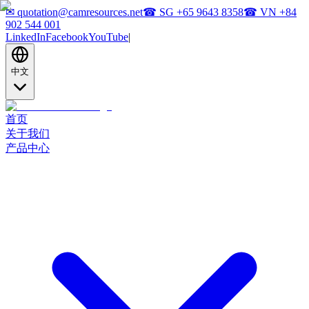
✉
quotation@camresources.net
☎ SG
+65 9643 8358
☎ VN
+84
902 544 001
LinkedIn
Facebook
YouTube
|
中文
首页
关于我们
产品中心