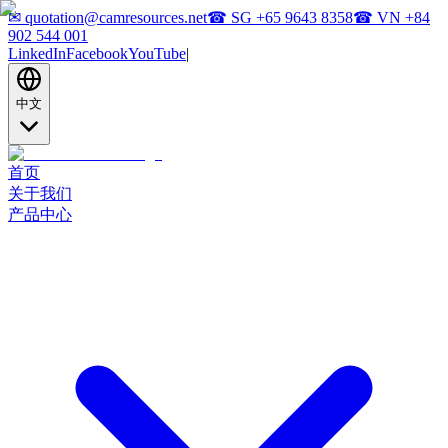
✉
quotation@camresources.net
☎ SG
+65 9643 8358
☎ VN
+84
902 544 001
LinkedIn
Facebook
YouTube
|
中文
首页
关于我们
产品中心