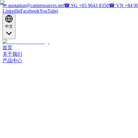
✉
quotation@camresources.net
☎ SG
+65 9643 8358
☎ VN
+84 9
LinkedIn
Facebook
YouTube
|
中文
首页
关于我们
产品中心