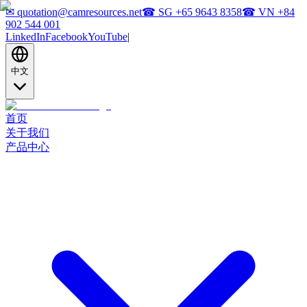
✉
quotation@camresources.net
☎ SG
+65 9643 8358
☎ VN
+84
902 544 001
LinkedIn
Facebook
YouTube
|
中文
首页
关于我们
产品中心