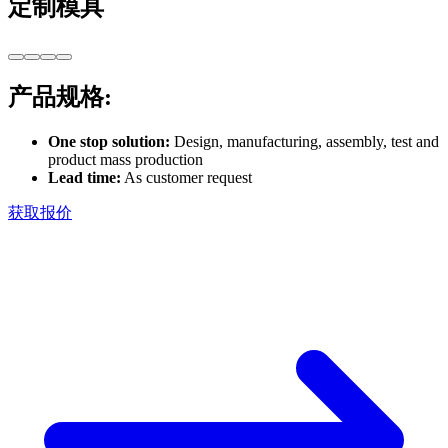
定制模具
产品规格
:
One stop solution
:
Design, manufacturing, assembly, test and
product mass production
Lead time
:
As customer request
获取报价