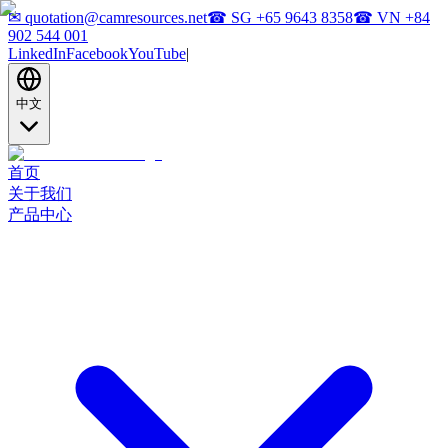
✉
quotation@camresources.net
☎ SG
+65 9643 8358
☎ VN
+84
902 544 001
LinkedIn
Facebook
YouTube
|
中文
首页
关于我们
产品中心