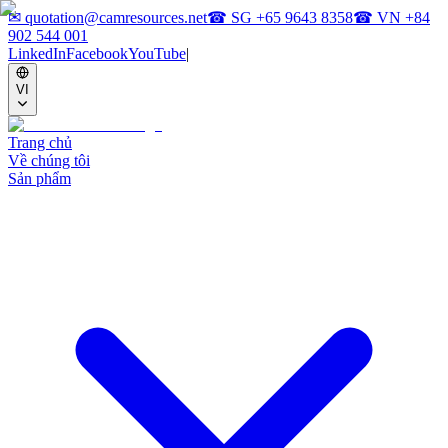
✉
quotation@camresources.net
☎ SG
+65 9643 8358
☎ VN
+84
902 544 001
LinkedIn
Facebook
YouTube
|
VI
Trang chủ
Về chúng tôi
Sản phẩm