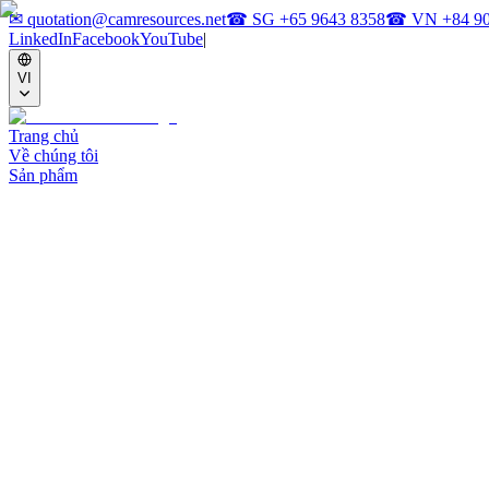
✉
quotation@camresources.net
☎ SG
+65 9643 8358
☎ VN
+84 9
LinkedIn
Facebook
YouTube
|
VI
Trang chủ
Về chúng tôi
Sản phẩm