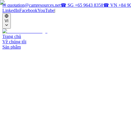
✉
quotation@camresources.net
☎ SG
+65 9643 8358
☎ VN
+84 9
LinkedIn
Facebook
YouTube
|
VI
Trang chủ
Về chúng tôi
Sản phẩm