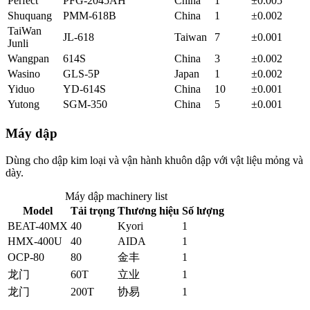
Perfect
PFG-2045AH
China
1
±0.005
Shuquang
PMM-618B
China
1
±0.002
TaiWan
JL-618
Taiwan
7
±0.001
Junli
Wangpan
614S
China
3
±0.002
Wasino
GLS-5P
Japan
1
±0.002
Yiduo
YD-614S
China
10
±0.001
Yutong
SGM-350
China
5
±0.001
Máy dập
Dùng cho dập kim loại và vận hành khuôn dập với vật liệu mỏng và
dày.
Máy dập
machinery list
Model
Tải trọng
Thương hiệu
Số lượng
BEAT-40MX
40
Kyori
1
HMX-400U
40
AIDA
1
OCP-80
80
金丰
1
龙门
60T
立业
1
龙门
200T
协易
1