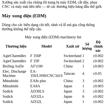
Xưởng sản xuất của chúng tôi trang bị máy EDM, cắt dây, phay
CNC và máy mài tiên tiến — từ các thương hiệu hàng đầu thế giới.
Máy xung điện (EDM)
Dùng cho các biên dạng chi tiết, rãnh và lỗ mà gia công thông
thường không thể tiếp cận.
Máy xung điện (EDM)
machinery list
Độ
Số
Thương hiệu
Model
Xuất xứ
chính
lượng
xác
AgieCharmilles
F 350P
Switzerland
1
±0.002
AgieCharmilles
F 35P
Switzerland
2
±0.002
BeiJing AnDe
AF1100
China
1
±0.003
Elec. Discharge
EA-
Taiwan
4
±0.05
Machine
350/LN90/CNC341S
Mitsubishi
EA8s plus
China
3
±0.002
Mitsubishi
EA8A
Japan
1
±0.003
Sodick
AD30LS
Japan
3
±0.002
Sodick
AD32Ls
Japan
6
±0.002
Sodick
AD32L
Japan
1
±0.002