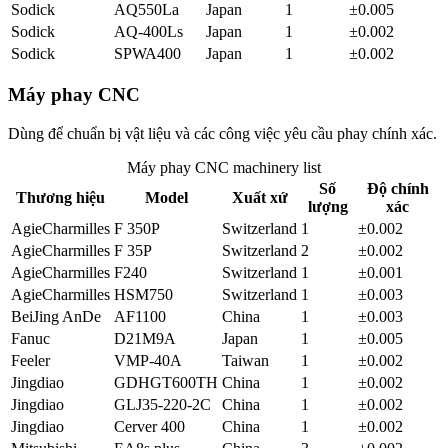
Sodick
AQ550La
Japan
1
±0.005
Sodick
AQ-400Ls
Japan
1
±0.002
Sodick
SPWA400
Japan
1
±0.002
Máy phay CNC
Dùng để chuẩn bị vật liệu và các công việc yêu cầu phay chính xác.
Máy phay CNC
machinery list
Số
Độ chính
Thương hiệu
Model
Xuất xứ
lượng
xác
AgieCharmilles
F 350P
Switzerland
1
±0.002
AgieCharmilles
F 35P
Switzerland
2
±0.002
AgieCharmilles
F240
Switzerland
1
±0.001
AgieCharmilles
HSM750
Switzerland
1
±0.003
BeiJing AnDe
AF1100
China
1
±0.003
Fanuc
D21M9A
Japan
1
±0.005
Feeler
VMP-40A
Taiwan
1
±0.002
Jingdiao
GDHGT600TH
China
1
±0.002
Jingdiao
GLJ35-220-2C
China
1
±0.002
Jingdiao
Cerver 400
China
1
±0.002