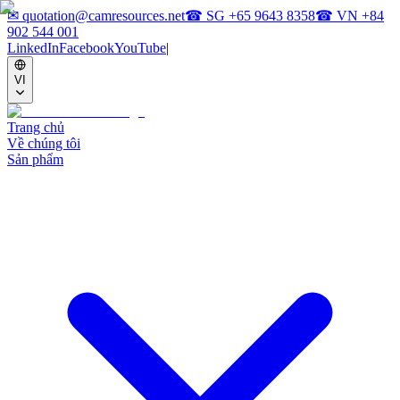
✉
quotation@camresources.net
☎ SG
+65 9643 8358
☎ VN
+84
902 544 001
LinkedIn
Facebook
YouTube
|
VI
Trang chủ
Về chúng tôi
Sản phẩm