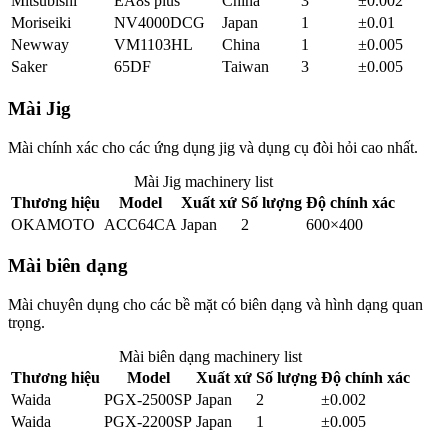
Mitsubishi
EA8s plus
China
3
±0.002
Moriseiki
NV4000DCG
Japan
1
±0.01
Newway
VM1103HL
China
1
±0.005
Saker
65DF
Taiwan
3
±0.005
Mài Jig
Mài chính xác cho các ứng dụng jig và dụng cụ đòi hỏi cao nhất.
Mài Jig
machinery list
Thương hiệu
Model
Xuất xứ
Số lượng
Độ chính xác
OKAMOTO
ACC64CA
Japan
2
600×400
Mài biên dạng
Mài chuyên dụng cho các bề mặt có biên dạng và hình dạng quan
trọng.
Mài biên dạng
machinery list
Thương hiệu
Model
Xuất xứ
Số lượng
Độ chính xác
Waida
PGX-2500SP
Japan
2
±0.002
Waida
PGX-2200SP
Japan
1
±0.005