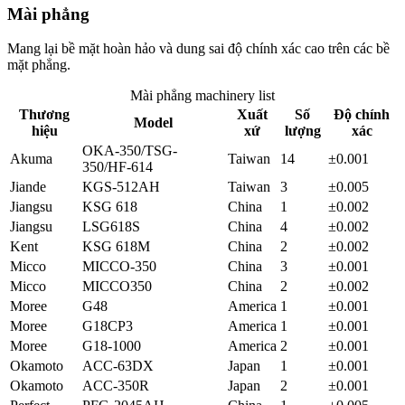
Mài phẳng
Mang lại bề mặt hoàn hảo và dung sai độ chính xác cao trên các bề
mặt phẳng.
Mài phẳng
machinery list
Thương
Xuất
Số
Độ chính
Model
hiệu
xứ
lượng
xác
OKA-350/TSG-
Akuma
Taiwan
14
±0.001
350/HF-614
Jiande
KGS-512AH
Taiwan
3
±0.005
Jiangsu
KSG 618
China
1
±0.002
Jiangsu
LSG618S
China
4
±0.002
Kent
KSG 618M
China
2
±0.002
Micco
MICCO-350
China
3
±0.001
Micco
MICCO350
China
2
±0.002
Moree
G48
America
1
±0.001
Moree
G18CP3
America
1
±0.001
Moree
G18-1000
America
2
±0.001
Okamoto
ACC-63DX
Japan
1
±0.001
Okamoto
ACC-350R
Japan
2
±0.001