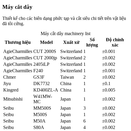
Máy cắt dây
Thiết kế cho các biên dạng phức tạp và cắt siêu chi tiết trên vật liệu
đã tôi cứng.
Máy cắt dây
machinery list
Số
Độ chính
Thương hiệu
Model
Xuất xứ
lượng
xác
AgieCharmilles
CUT 2000S
Switzerland
1
±0.001
AgieCharmilles
CUT 2000jp
Switzerland
2
±0.002
AgieCharmilles
2405iLP
Switzerland
1
±0.002
AgieCharmilles
F240
Switzerland
1
±0.001
Chmer
GS3F
Taiwan
2
±0.002
Jiyu
DK7732
China
1
±0.1
Kingred
KD400ZL-A
China
1
±0.005
W41MW-
Mitsubishi
Japan
1
±0.002
MC
Seibu
MM500S
Japan
3
±0.002
Seibu
M500S
Japan
1
±0.002
Seibu
M50A
Japan
6
±0.002
Seibu
S80A
Japan
4
±0.002