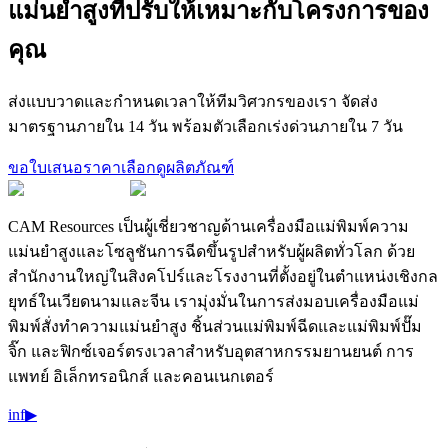
แม่นยำสูงที่ปรับให้เหมาะกับโครงการของ
คุณ
ส่งแบบวาดและกำหนดเวลาให้ทีมวิศวกรของเรา จัดส่ง
มาตรฐานภายใน 14 วัน พร้อมตัวเลือกเร่งด่วนภายใน 7 วัน
ขอใบเสนอราคา
เลือกดูผลิตภัณฑ์
CAM Resources เป็นผู้เชี่ยวชาญด้านเครื่องมือแม่พิมพ์ความ
แม่นยำสูงและโซลูชันการฉีดขึ้นรูปสำหรับผู้ผลิตทั่วโลก ด้วย
สำนักงานใหญ่ในสิงคโปร์และโรงงานที่ตั้งอยู่ในตำแหน่งเชิงกล
ยุทธ์ในเวียดนามและจีน เรามุ่งมั่นในการส่งมอบเครื่องมือแม่
พิมพ์สั่งทำความแม่นยำสูง ชิ้นส่วนแม่พิมพ์ฉีดและแม่พิมพ์ปั๊ม
จิ๊ก และฟิกซ์เจอร์ตรงเวลาสำหรับอุตสาหกรรมยานยนต์ การ
แพทย์ อิเล็กทรอนิกส์ และคอนเนกเตอร์
in
f
▶